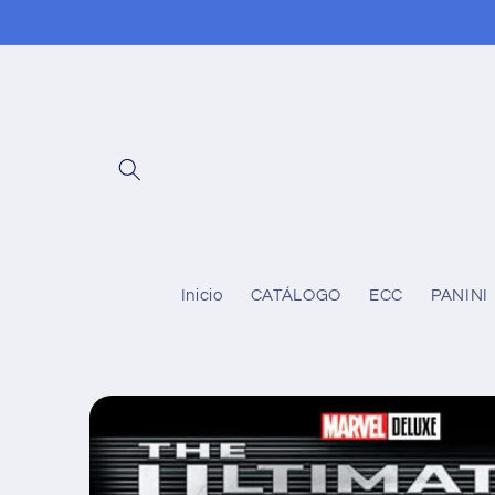
Ir
directamente
al contenido
Inicio
CATÁLOGO
ECC
PANINI
Ir
directamente
a la
información
del producto