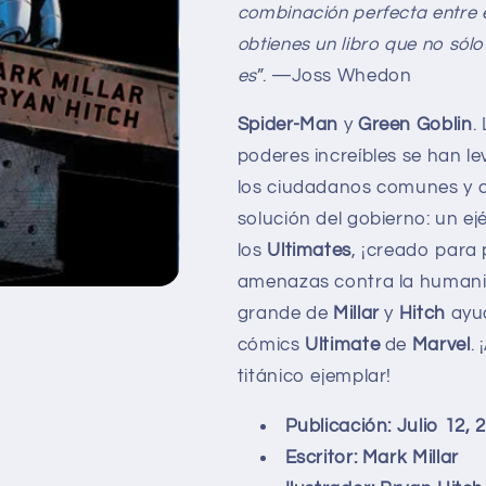
combinación perfecta entre es
obtienes un libro que no sólo
es
”. —Joss Whedon
Spider-Man
y
Green
Goblin
.
poderes increíbles se han l
los ciudadanos comunes y c
solución del gobierno: un e
los
Ultimates
, ¡creado para 
amenazas contra la humanid
grande de
Millar
y
Hitch
ayud
cómics
Ultimate
de
Marvel
.
titánico ejemplar!
Publicación: Julio 12, 
Escritor: Mark Millar