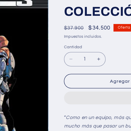
COLECCIÓ
Precio
Precio
$34.500
$37.900
Oferta
habitual
de
Impuestos incluidos.
oferta
Cantidad
Cantidad
Reducir
Aumentar
cantidad
cantidad
para
para
THE
THE
Agregar 
ULTIMATES:
ULTIMATES:
COLECCIÓN
COLECCIÓ
DEFINITIVA
DEFINITIVA
“
Como en un equipo, más que
mucho más que pasar un buen