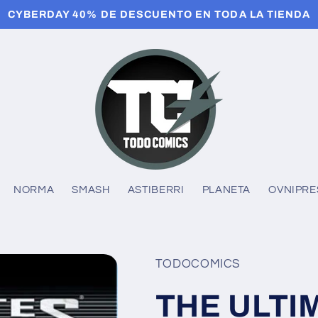
CYBERDAY 40% DE DESCUENTO EN TODA LA TIENDA
NORMA
SMASH
ASTIBERRI
PLANETA
OVNIPRE
TODOCOMICS
THE ULTI